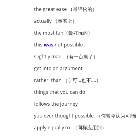
the great ease （最轻松的）
actually （事实上）
the most fun（最好玩的）
this
was
not possible .
slightly mad .（有一点疯了）
get into an argument
rather than （宁可…也不….）
things that you can do
follows the journey
you ever thought possible （你曾今认为可
apply equally to （同样应用到）