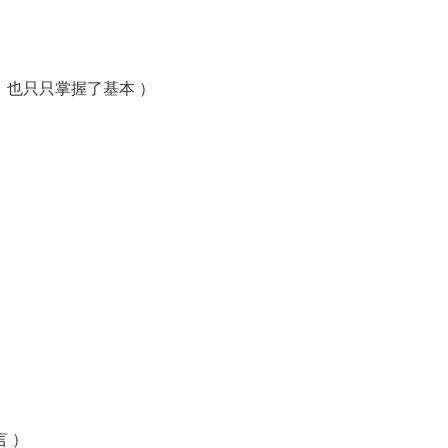
也只只掌握了基本 ）
言 ）