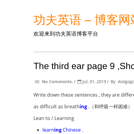
功夫英语 – 博客网
欢迎来到功夫英语博客平台
The third ear page 9 ,Sh
No Comments.
Jul, 01, 2019
By
Alxlgog
Write down these sentences , they are diff
as difficult as breath
ing
.（和呼吸一样困难）
Lean to / Learning
learn
ing
Chinese .