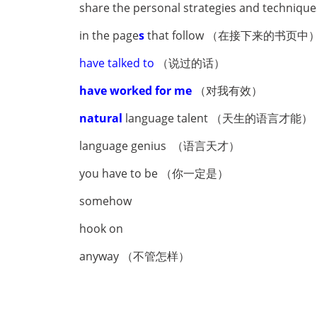
share the personal strategies and t
in the page
s
that follow （在接下来的书页中
have talked to
（说过的话）
have worked for me
（对我有效）
natural
language talent （天生的语言才能）
language genius （语言天才）
you have to be （你一定是）
somehow
hook on
anyway （不管怎样）