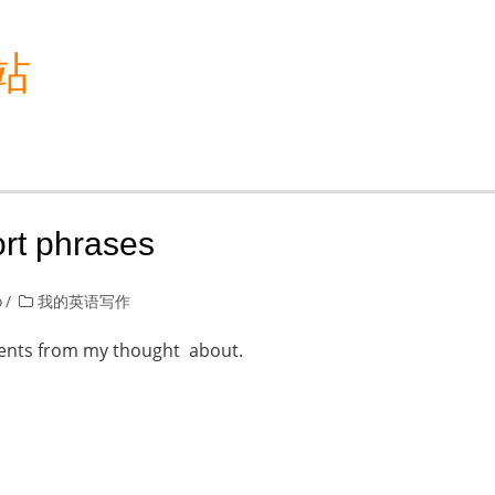
站
ort phrases
o
我的英语写作
erents from my thought about.