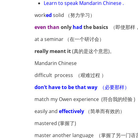
Learn to speak Mandarin Chinese .
work
ed
solid
（努力学习）
even than
only
had
the basics
（即使那样，
at a seminar （在一个研讨会）
really meant it
(真的是这个意思)。
Mandarin Chinese
difficult process （艰难过程 ）
don’t have to be that way
（必要那样）
match my Owen experience (符合我的经验 )
easily and
effectively
（简单而有效的）
mastered (掌握了)
master another language （掌握了另一门语