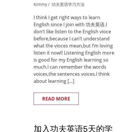
Kimmy
功夫英语学习方法
I think I get right ways to learn
English since I join with 功夫英语.I
don’t like listen to the English vioce
before,because I can’t understand
what the vioces mean,but I’m loving
listen it now!! Listening English more
is good for my English learning so
much.I can remember the words
voices,the sentences voices.I think
about learning […]
READ MORE
加入功夫英语5天的学